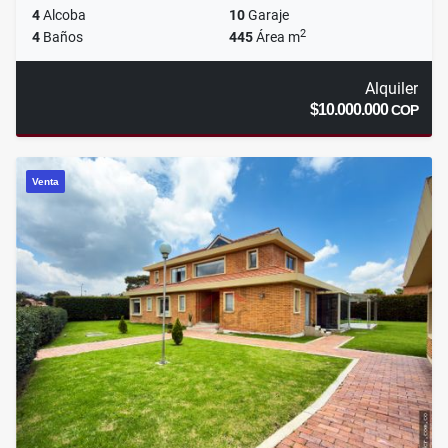
4
Alcoba
10
Garaje
2
4
Baños
445
Área m
Alquiler
$10.000.000
COP
Venta