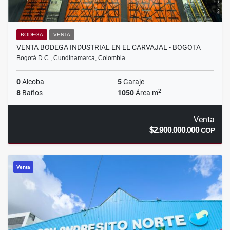
BODEGA
VENTA
VENTA BODEGA INDUSTRIAL EN EL CARVAJAL - BOGOTA
Bogotá D.C., Cundinamarca, Colombia
0
Alcoba
5
Garaje
2
8
Baños
1050
Área m
Venta
$2.900.000.000
COP
Venta