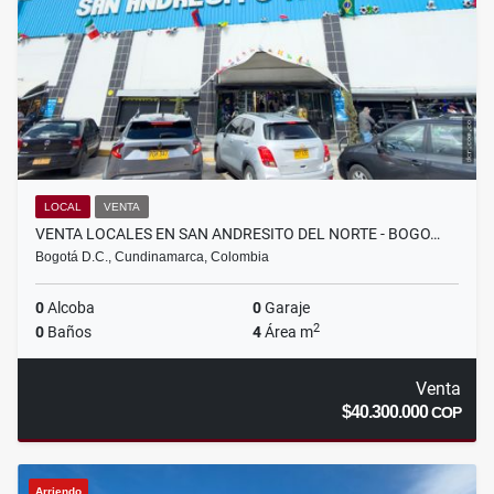
LOCAL
VENTA
VENTA LOCALES EN SAN ANDRESITO DEL NORTE - BOGO…
Bogotá D.C., Cundinamarca, Colombia
0
Alcoba
0
Garaje
2
0
Baños
4
Área m
Venta
$40.300.000
COP
Arriendo