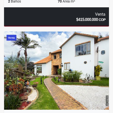
2
2
Baños
70
Área m
Venta
$415.000.000
COP
Venta