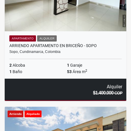
APARTAMENTO
ALQUILER
ARRIENDO APARTAMENTO EN BRICEÑO - SOPO
Sopo, Cundinamarca, Colombia
2
Alcoba
1
Garaje
2
1
Baño
53
Área m
Alquiler
$1.400.000
COP
Arriendo
Alquilado