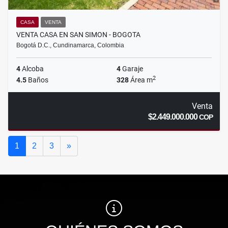
CASA
VENTA
VENTA CASA EN SAN SIMON - BOGOTA
Bogotá D.C., Cundinamarca, Colombia
4
Alcoba
4
Garaje
2
4.5
Baños
328
Área m
Venta
$2.449.000.000
COP
Siguiente
1
2
3
»