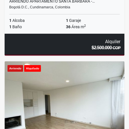
ARRIENDO APARTAMENTO SANTA BARBARA -…
Bogotá D.C., Cundinamarca, Colombia
1
Alcoba
1
Garaje
2
1
Baño
36
Área m
Alquiler
$2.500.000
COP
Arriendo
Alquilado