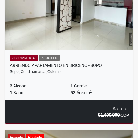
APARTAMENTO
ALQUILER
ARRIENDO APARTAMENTO EN BRICEÑO - SOPO
Sopo, Cundinamarca, Colombia
2
Alcoba
1
Garaje
2
1
Baño
53
Área m
Alquiler
$1.400.000
COP
Arriendo
Alquilado