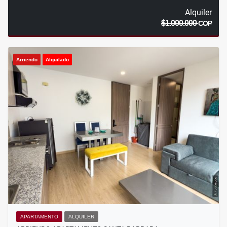
Alquiler
$1.000.000
COP
Arriendo
Alquilado
APARTAMENTO
ALQUILER