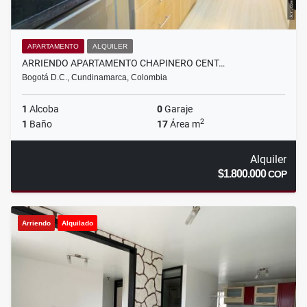
APARTAMENTO
ALQUILER
ARRIENDO APARTAMENTO CHAPINERO CENT…
Bogotá D.C., Cundinamarca, Colombia
1
Alcoba
0
Garaje
2
1
Baño
17
Área m
Alquiler
$1.800.000
COP
Arriendo
Alquilado