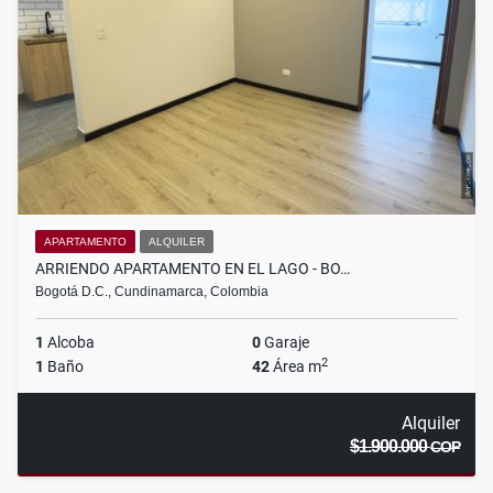
APARTAMENTO
ALQUILER
ARRIENDO APARTAMENTO EN EL LAGO - BO…
Bogotá D.C., Cundinamarca, Colombia
1
Alcoba
0
Garaje
2
1
Baño
42
Área m
Alquiler
$1.900.000
COP