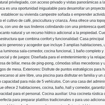
tural privilegiado, con acceso privado y vistas panorámicas a l
nca es una oportunidad inigualable para desarrollar un proyect
l, establecer su vivienda campestre soñada o emprender activi
 el cultivo de café, piscicultura y crianza. Área ofrece una topo
iva, con uno de sus linderos colindando con una pintoresca que
anto natural y un recurso hídrico adicional a la propiedad. Cu
aestructura que combina confort y funcionalidad: Casa principal 
acio generoso y acogedor que incluye 3 amplias habitaciones, 
, una luminosa sala-comedor, cocina funcional, 1 baño completo y
social y de juegos: Diseñada para el entretenimiento y la relaja
sa de billar, mesa de ping-pong, cómodas sillas mecedoras y 
gos de mesa. Exteriores: Disfrute de puntos estratégicos para
escanso al aire libre, una piscina para disfrutar en familia y un
 capacidad para más de 5 vehículos. Con una casa del adminis
e ofrece 2 habitaciones, cocina, baño, hall y comedor, garanti
acidad para el personal. Cocina auxiliar: Una cocineta rústica 
erfecta para preparar platillos tradicionales o para uso adiciona