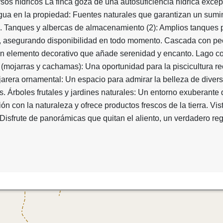
rsos hídricos La finca goza de una autosuficiencia hídrica excep
ua en la propiedad: Fuentes naturales que garantizan un sumin
o. Tanques y albercas de almacenamiento (2): Amplios tanques p
, asegurando disponibilidad en todo momento. Cascada con p
n elemento decorativo que añade serenidad y encanto. Lago c
 (mojarras y cachamas): Una oportunidad para la piscicultura re
jarera ornamental: Un espacio para admirar la belleza de diver
. Árboles frutales y jardines naturales: Un entorno exuberante
ión con la naturaleza y ofrece productos frescos de la tierra. Vis
Disfrute de panorámicas que quitan el aliento, un verdadero re