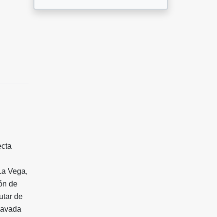
ecta
La Vega,
ón de
utar de
clavada