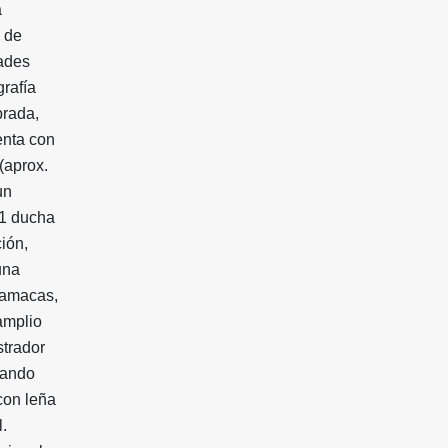
a
o de
dades
grafía
brada,
enta con
(aprox.
un
 1 ducha
ción,
una
 hamacas,
 amplio
trador
zando
con leña
l.