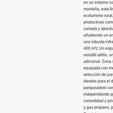
en un entorno na
montaña, esta fi
ecoturismo rura
productivas como
variada y atract
añadiendo un enc
una robusta infr
400 m²): Un esp
versátil altillo
adicional. Zona 
equipada con me
selección de jue
ideales para el d
parqueadero con
independiente qu
comodidad y priv
y gas propano, p