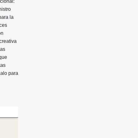
cional:
istro
ara la
eces
on
creativa
sas
 que
tas
galo para