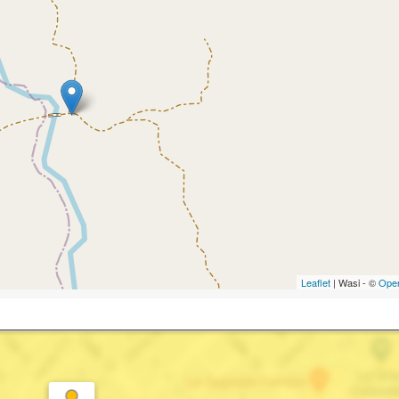
Leaflet
| Wasi - ©
Ope