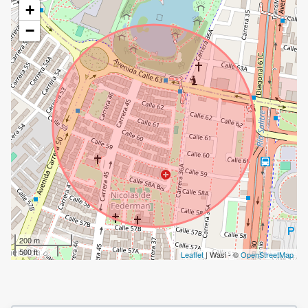
+
−
200 m
500 ft
Leaflet
| Wasi - ©
OpenStreetMap