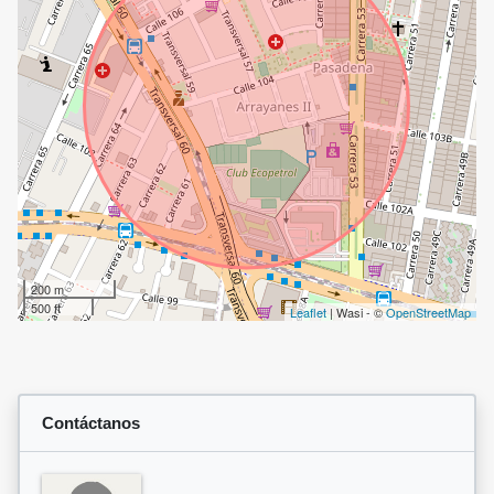
200 m
500 ft
Leaflet
| Wasi - ©
OpenStreetMap
Contáctanos