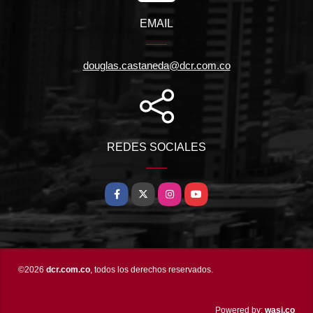
EMAIL
douglas.castaneda@dcr.com.co
REDES SOCIALES
Facebook
X
Instagram
YouTube
©2026
dcr.com.co
, todos los derechos reservados.
wasi.co
Powered by: