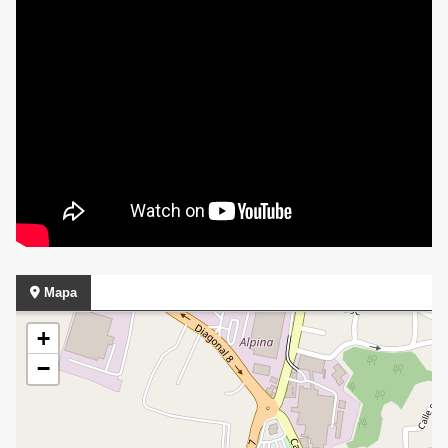
Mapa
+
−