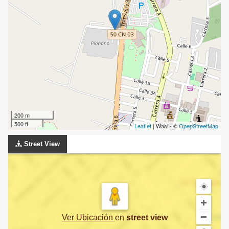
200 m
500 ft
Leaflet
| Wasi - ©
OpenStreetMap
Street View
Ver Ubicación
en
street view