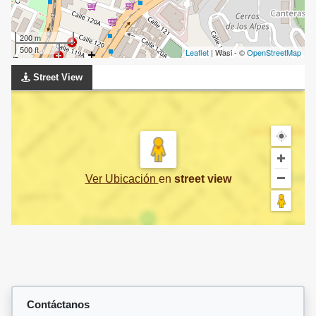
200 m
500 ft
Leaflet
| Wasi - ©
OpenStreetMap
Street View
Ver Ubicación
en
street view
Contáctanos